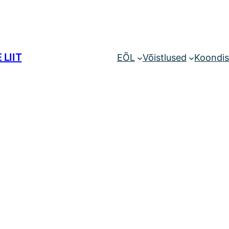
 LIIT
EÕL
Võistlused
Koondi