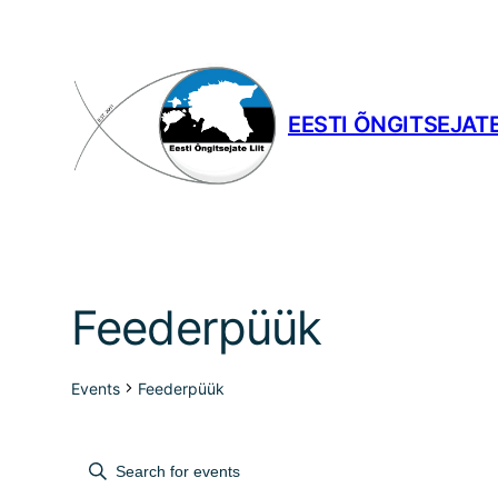
EESTI ÕNGITSEJATE
Feederpüük
Events
Feederpüük
Events
Events
Enter
Keyword.