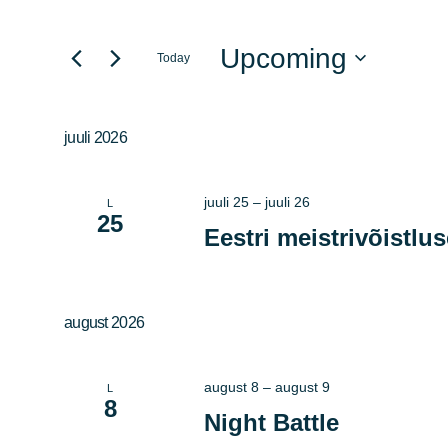
Search
Search
for
Upcoming
Today
and
Events
Select
by
Views
date.
Keyword.
juuli 2026
Navigation
juuli 25
–
juuli 26
L
25
Eestri meistrivõistlu
august 2026
august 8
–
august 9
L
8
Night Battle