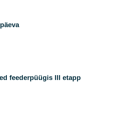
 päeva
sed feederpüügis III etapp